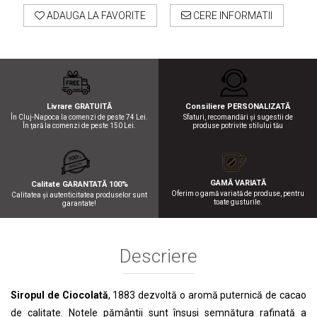
ADAUGA LA FAVORITE
CERE INFORMATII
Livrare GRATUITĂ
Consiliere PERSONALIZATĂ
În Cluj-Napoca la comenzi de peste 74 Lei.
Sfaturi, recomandări şi sugestii de
În ţară la comenzi de peste 150 Lei.
produse potrivite stilului tău
GAMĂ VARIATĂ
Calitate GARANTATĂ 100%
Oferim o gamă variată de produse, pentru
Calitatea şi autenticitatea produselor sunt
toate gusturile.
garantate!
Descriere
Siropul de Ciocolată
, 1883 dezvoltă o aromă puternică de cacao
de calitate. Notele pământii sunt însuși semnătura rafinată a