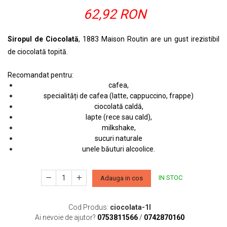
62,92 RON
Siropul de Ciocolată
, 1883 Maison Routin are un gust irezistibil
de ciocolată topită.
Recomandat pentru:
cafea,
specialități de cafea (latte, cappuccino, frappe)
ciocolată caldă,
lapte (rece sau cald),
milkshake,
sucuri naturale
unele băuturi alcoolice.
IN STOC
Adauga in cos
Cod Produs:
ciocolata-1l
Ai nevoie de ajutor?
0753811566
/
0742870160