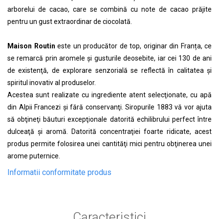
arborelui de cacao, care se combină cu note de cacao prăjite
pentru un gust extraordinar de ciocolată.
Maison Routin
este un producător de top, originar din Franța, ce
se remarcă prin aromele şi gusturile deosebite, iar cei 130 de ani
de existenţă, de explorare senzorială se reflectă în calitatea şi
spiritul inovativ al produselor.
Acestea sunt realizate cu ingrediente atent selecţionate, cu apă
din Alpii Francezi şi fără conservanţi. Siropurile 1883 vă vor ajuta
să obţineţi băuturi excepţionale datorită echilibrului perfect între
dulceaţă şi aromă. Datorită concentraţiei foarte ridicate, acest
produs permite folosirea unei cantităţi mici pentru obţinerea unei
arome puternice.
Informatii conformitate produs
Caracteristici