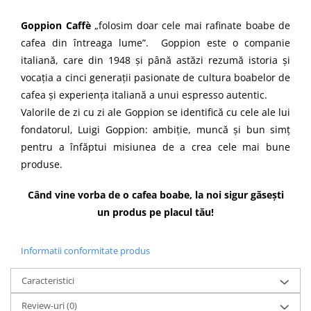
Goppion Caffè
„folosim doar cele mai rafinate boabe de
cafea din întreaga lume”. Goppion este o companie
italiană, care din 1948 și până astăzi rezumă istoria și
vocația a cinci generații pasionate de cultura boabelor de
cafea și experiența italiană a unui espresso autentic.
Valorile de zi cu zi ale Goppion se identifică cu cele ale lui
fondatorul, Luigi Goppion: ambiție, muncă și bun simț
pentru a înfăptui misiunea de a crea cele mai bune
produse.
Când vine vorba de o cafea boabe, la noi sigur găsești
un produs pe placul tău!
Informatii conformitate produs
Caracteristici
Review-uri
(0)