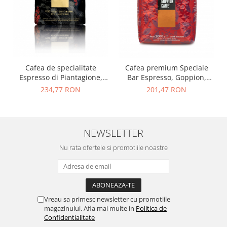
Cafea de specialitate
Cafea premium Speciale
Espresso di Piantagione,
Bar Espresso, Goppion,
Goppion, boabe, 1000 gr
boabe, 1000 gr
234,77 RON
201,47 RON
NEWSLETTER
Nu rata ofertele si promotiile noastre
Vreau sa primesc newsletter cu promotiile
magazinului. Afla mai multe in
Politica de
Confidentialitate