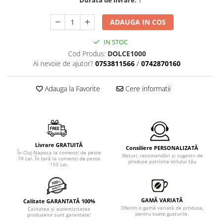
Durata de livrare:
1
ADAUGA IN COS
IN STOC
Cod Produs:
DOLCE1000
Ai nevoie de ajutor?
0753811566
/
0742870160
Adauga la Favorite
Cere informatii
Livrare GRATUITĂ
Consiliere PERSONALIZATĂ
În Cluj-Napoca la comenzi de peste
Sfaturi, recomandări şi sugestii de
74 Lei. În ţară la comenzi de peste
produse potrivite stilului tău
150 Lei.
GAMĂ VARIATĂ
Calitate GARANTATĂ 100%
Oferim o gamă variată de produse,
Calitatea şi autenticitatea
pentru toate gusturile.
produselor sunt garantate!