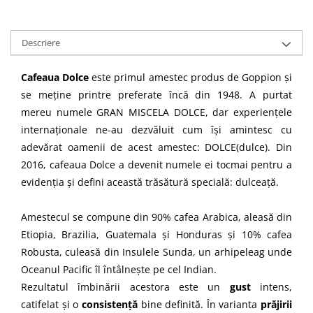
Descriere
Cafeaua Dolce
este primul amestec produs de Goppion și
se meține printre preferate încă din 1948. A purtat
mereu numele GRAN MISCELA DOLCE, dar experiențele
internaționale ne-au dezvăluit cum își amintesc cu
adevărat oamenii de acest amestec: DOLCE(dulce). Din
2016, cafeaua Dolce a devenit numele ei tocmai pentru a
evidenția și defini această trăsătură specială: dulceață.
Amestecul se compune din 90% cafea Arabica, aleasă din
Etiopia, Brazilia, Guatemala şi Honduras şi 10% cafea
Robusta, culeasă din Insulele Sunda, un arhipeleag unde
Oceanul Pacific îl întâlneşte pe cel Indian.
Rezultatul îmbinării acestora este un
gust
intens,
catifelat şi o
consistenţă
bine definită. În varianta
prăjirii