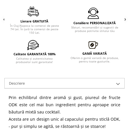
Livrare GRATUITĂ
Consiliere PERSONALIZATĂ
În Cluj-Napoca la comenzi de peste
Sfaturi, recomandări şi sugestii de
74 Lei. În ţară la comenzi de peste
produse potrivite stilului tău
150 Lei.
GAMĂ VARIATĂ
Calitate GARANTATĂ 100%
Oferim o gamă variată de produse,
Calitatea şi autenticitatea
pentru toate gusturile.
produselor sunt garantate!
Descriere
Prin echilibrul dintre aromă și gust, piureul de fructe
ODK este cel mai bun ingredient pentru aproape orice
băutură mixtă sau cocktail.
Acesta are un design unic al capacului pentru sticlă ODK,
- pur și simplu se agită, se răstoarnă și se stoarce!