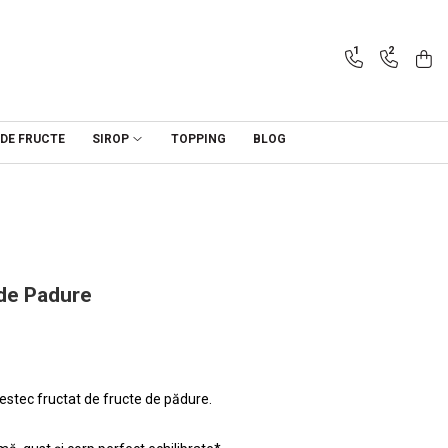
1
2
 DE FRUCTE
SIROP
TOPPING
BLOG
de Padure
stec fructat de fructe de pădure.