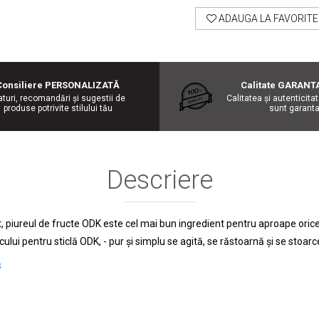
ADAUGA LA FAVORITE
Consiliere PERSONALIZATĂ
Calitate GARANT
aturi, recomandări şi sugestii de
Calitatea şi autenticita
produse potrivite stilului tău
sunt garanta
Descriere
st, piureul de fructe ODK este cel mai bun ingredient pentru aproape oric
lui pentru sticlă ODK, - pur și simplu se agită, se răstoarnă și se stoarc
s