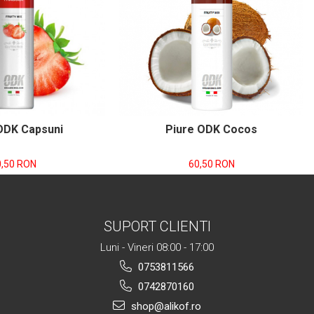
ODK Capsuni
Piure ODK Cocos
0,50 RON
60,50 RON
SUPORT CLIENTI
Luni - Vineri 08:00 - 17:00
0753811566
0742870160
shop@alikof.ro