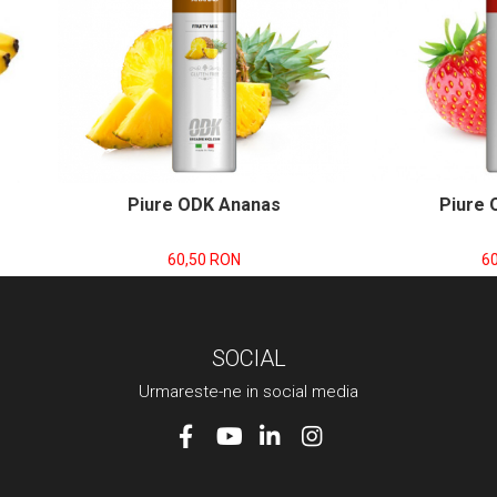
Piure ODK Ananas
Piure 
60,50 RON
6
SOCIAL
Urmareste-ne in social media