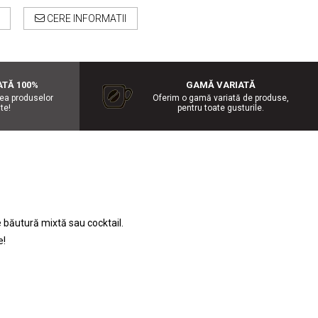
CERE INFORMATII
ATĂ 100%
GAMĂ VARIATĂ
tea produselor
Oferim o gamă variată de produse,
te!
pentru toate gusturile.
e băutură mixtă sau cocktail.
e!