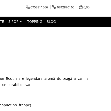
0753811566
0742870160
0,00
CTE
SIROP
TOPPING
BLOG
on Routin are legendara aromă dulceagă a vaniliei
ncomparabil de vanilie.
 cappuccino, frappe)