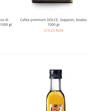
sso di
Cafea premium DOLCE, Goppion, boabe,
Cafea pre
 1000 gr
1000 gr
219,23 RON
5