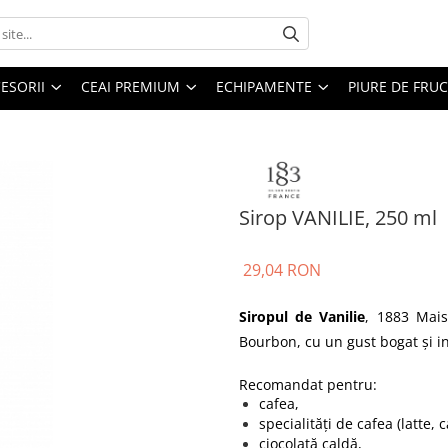
ESORII
CEAI PREMIUM
ECHIPAMENTE
PIURE DE FRU
Sirop VANILIE, 250 ml
29,04 RON
Siropul de Vanilie
, 1883 Mais
Bourbon, cu un gust bogat şi i
Recomandat pentru:
cafea,
specialități de cafea (latte,
ciocolată caldă,