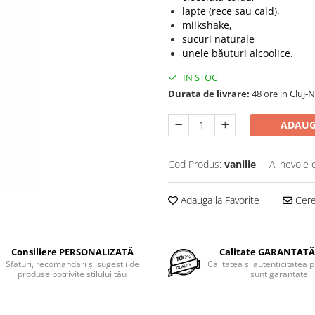
lapte (rece sau cald),
milkshake,
sucuri naturale
unele băuturi alcoolice.
IN STOC
Durata de livrare:
48 ore in Cluj-N
ADAUG
Cod Produs:
vanilie
Ai nevoie 
Adauga la Favorite
Cere 
Consiliere PERSONALIZATĂ
Calitate GARANTATĂ
Sfaturi, recomandări şi sugestii de
Calitatea şi autenticitatea 
produse potrivite stilului tău
sunt garantate!