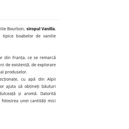
nilie Bourbon,
siropul Vanilla
,
, tipice boabelor de vanilie
ar din Franța, ce se remarcă
ani de existenţă, de explorare
v al produselor.
ecţionate, cu apă din Alpii
vor ajuta să obţineţi băuturi
 dulceaţă şi aromă. Datorită
 folosirea unei cantităţi mici