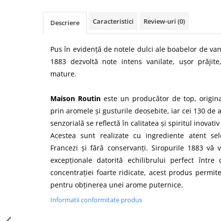
Caracteristici
Review-uri
(0)
Descriere
Pus în evidență de notele dulci ale boabelor de va
1883 dezvoltă note intens vanilate, ușor prăjite
mature.
Maison Routin
este un producător de top, origin
prin aromele şi gusturile deosebite, iar cei 130 de 
senzorială se reflectă în calitatea şi spiritul inovati
Acestea sunt realizate cu ingrediente atent sel
Francezi şi fără conservanţi. Siropurile 1883 vă 
excepţionale datorită echilibrului perfect între
concentraţiei foarte ridicate, acest produs permite
pentru obţinerea unei arome puternice.
Informatii conformitate produs