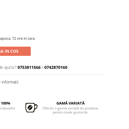
apoca. 72 ore in tara.
A IN COS
de ajutor?
0753811566
/
0742870160
informatii
 100%
GAMĂ VARIATĂ
produselor
Oferim o gamă variată de produse,
pentru toate gusturile.