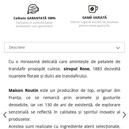
GAMĂ VARIATĂ
Calitate GARANTATĂ 100%
Oferim o gamă variată de produse,
Calitatea şi autenticitatea
pentru toate gusturile.
produselor sunt garantate!
Descriere
Cu o mireasmă delicată care amintește de petalele de
trandafir proaspăt culese,
siropul Rose,
1883 dezvoltă
nuanțele florale și dulci ale trandafirului.
Maison Routin
este un producător de top, originar din
Franța, ce se remarcă prin aromele şi gusturile
deosebite, iar cei 130 de ani de existenţă, de explorare
senzorială se reflectă în calitatea şi spiritul inovativ al
produselor.
Acestea sunt realizate cu ingrediente atent selecţionate,