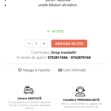
unele băuturi alcoolice.
IN STOC
ADAUGA IN COS
Cod Produs:
Sirop trandafir
Ai nevoie de ajutor?
0753811566
/
0742870160
Adauga la Favorite
Cere informatii
Livrare GRATUITĂ
Consiliere PERSONALIZATĂ
În Cluj-Napoca la comenzi de peste
Sfaturi, recomandări şi sugestii de
74 Lei. În ţară la comenzi de peste
produse potrivite stilului tău
150 Lei.