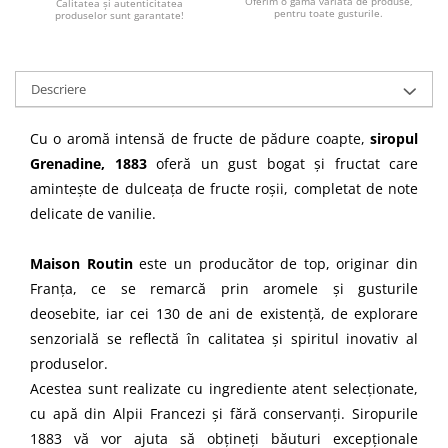
Oferim o gamă variată de produse,
Calitatea şi autenticitatea
pentru toate gusturile.
produselor sunt garantate!
Descriere
Cu o aromă intensă de fructe de pădure coapte,
siropul
Grenadine, 1883
oferă un gust bogat și fructat care
amintește de dulceața de fructe roșii, completat de note
delicate de vanilie.
Maison Routin
este un producător de top, originar din
Franța, ce se remarcă prin aromele şi gusturile
deosebite, iar cei 130 de ani de existenţă, de explorare
senzorială se reflectă în calitatea şi spiritul inovativ al
produselor.
Acestea sunt realizate cu ingrediente atent selecţionate,
cu apă din Alpii Francezi şi fără conservanţi. Siropurile
1883 vă vor ajuta să obţineţi băuturi excepţionale