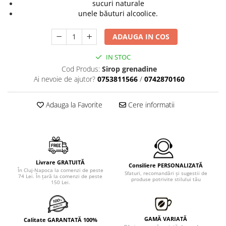
sucuri naturale
unele băuturi alcoolice.
ADAUGA IN COS
IN STOC
Cod Produs:
Sirop grenadine
Ai nevoie de ajutor?
0753811566
/
0742870160
Adauga la Favorite
Cere informatii
Livrare GRATUITĂ
Consiliere PERSONALIZATĂ
În Cluj-Napoca la comenzi de peste
Sfaturi, recomandări şi sugestii de
74 Lei. În ţară la comenzi de peste
produse potrivite stilului tău
150 Lei.
GAMĂ VARIATĂ
Calitate GARANTATĂ 100%