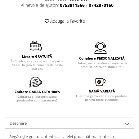
Ai nevoie de ajutor?
0753811566
/
0742870160
Adauga la Favorite
Livrare GRATUITĂ
Consiliere PERSONALIZATĂ
În Cluj-Napoca la comenzi de peste
Sfaturi, recomandări şi sugestii de
74 Lei. În ţară la comenzi de peste
produse potrivite stilului tău
150 Lei.
GAMĂ VARIATĂ
Calitate GARANTATĂ 100%
Oferim o gamă variată de produse,
Calitatea şi autenticitatea
pentru toate gusturile.
produselor sunt garantate!
Descriere
Regăsește gustul autentic al cafelei proaspăt macinate cu