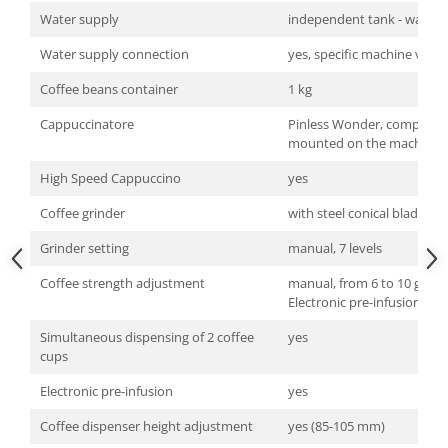
Water supply
independent tank - water 
Water supply connection
yes, specific machine versi
Coffee beans container
1 kg
Cappuccinatore
Pinless Wonder, completel
mounted on the machine 
High Speed Cappuccino
yes
Coffee grinder
with steel conical blades
Grinder setting
manual, 7 levels
Coffee strength adjustment
manual, from 6 to 10 gr in 
Electronic pre-infusion
Simultaneous dispensing of 2 coffee
yes
cups
Electronic pre-infusion
yes
Coffee dispenser height adjustment
yes (85-105 mm)