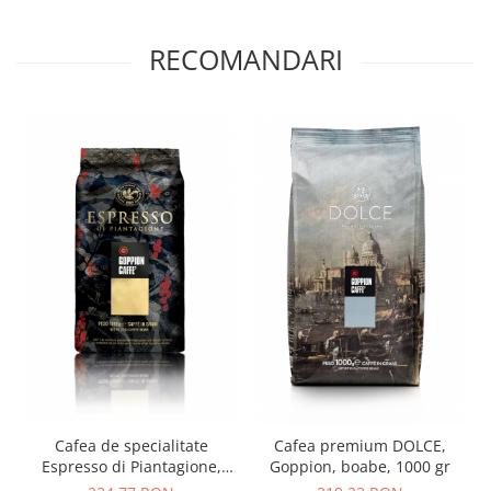
RECOMANDARI
Cafea de specialitate
Cafea premium DOLCE,
Espresso di Piantagione,
Goppion, boabe, 1000 gr
Goppion, boabe, 1000 gr