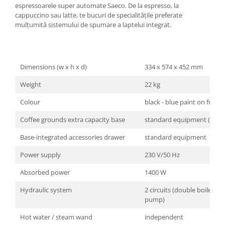
espressoarele super automate Saeco. De la espresso, la
cappuccino sau latte, te bucuri de specialitățile preferate
mulțumită sistemului de spumare a laptelui integrat.
Dimensions (w x h x d)
334 x 574 x 452 mm
Weight
22 kg
Colour
black - blue paint on front
Coffee grounds extra capacity base
standard equipment (black
Base-integrated accessories drawer
standard equipment
Power supply
230 V/50 Hz
Absorbed power
1400 W
Hydraulic system
2 circuits (double boiler + 
pump)
Hot water / steam wand
independent