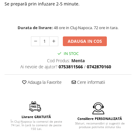
Se prepară prin infuzare 2-5 minute.
Durata de livrare:
48 ore in Cluj-Napoca. 72 ore in tara.
ADAUGA IN COS
IN STOC
Cod Produs:
Menta
Ai nevoie de ajutor?
0753811566
/
0742870160
Adauga la Favorite
Cere informatii
Livrare GRATUITĂ
Consiliere PERSONALIZATĂ
În Cluj-Napoca la comenzi de peste
Sfaturi, recomandări şi sugestii de
74 Lei. În ţară la comenzi de peste
produse potrivite stilului tău
150 Lei.