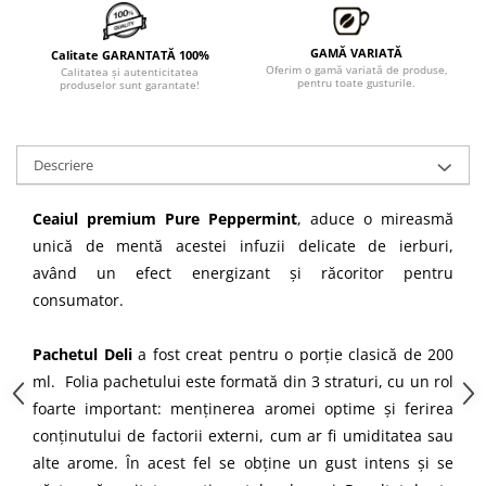
GAMĂ VARIATĂ
Calitate GARANTATĂ 100%
Oferim o gamă variată de produse,
Calitatea şi autenticitatea
pentru toate gusturile.
produselor sunt garantate!
Descriere
Ceaiul premium Pure Peppermint
, aduce o mireasmă
unică de mentă acestei infuzii delicate de ierburi,
având un efect energizant și răcoritor pentru
consumator.
Pachetul Deli
a fost creat pentru o porție clasică de 200
ml. Folia pachetului este formată din 3 straturi, cu un rol
foarte important: menținerea aromei optime și ferirea
conținutului de factorii externi, cum ar fi umiditatea sau
alte arome. În acest fel se obţine un gust intens și se