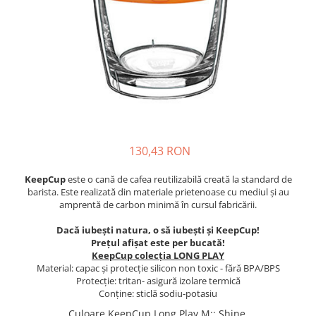
130,43 RON
KeepCup
este o cană de cafea reutilizabilă creată la standard de
barista. Este realizată din materiale prietenoase cu mediul şi au
amprentă de carbon minimă în cursul fabricării.
Dacă iubeşti natura, o să iubeşti şi KeepCup!
Prețul afișat este per bucată!
KeepCup colecția LONG PLAY
Material: capac și protecție silicon non toxic - fără BPA/BPS
Protecție: tritan- asigură izolare termică
Conține: sticlă sodiu-potasiu
Culoare KeepCup Long Play M:
:
Shine