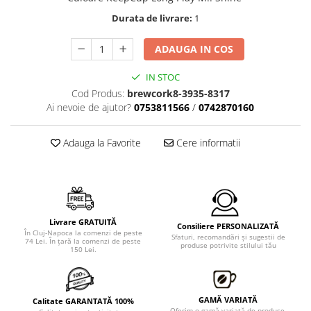
Durata de livrare:
1
ADAUGA IN COS
IN STOC
Cod Produs:
brewcork8-3935-8317
Ai nevoie de ajutor?
0753811566
/
0742870160
Adauga la Favorite
Cere informatii
Livrare GRATUITĂ
Consiliere PERSONALIZATĂ
În Cluj-Napoca la comenzi de peste
Sfaturi, recomandări şi sugestii de
74 Lei. În ţară la comenzi de peste
produse potrivite stilului tău
150 Lei.
GAMĂ VARIATĂ
Calitate GARANTATĂ 100%
Oferim o gamă variată de produse,