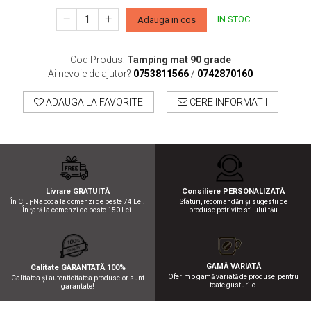
IN STOC
Adauga in cos
Cod Produs:
Tamping mat 90 grade
Ai nevoie de ajutor?
0753811566
/
0742870160
ADAUGA LA FAVORITE
CERE INFORMATII
Livrare GRATUITĂ
Consiliere PERSONALIZATĂ
În Cluj-Napoca la comenzi de peste 74 Lei.
Sfaturi, recomandări şi sugestii de
În ţară la comenzi de peste 150 Lei.
produse potrivite stilului tău
GAMĂ VARIATĂ
Calitate GARANTATĂ 100%
Oferim o gamă variată de produse, pentru
Calitatea şi autenticitatea produselor sunt
toate gusturile.
garantate!